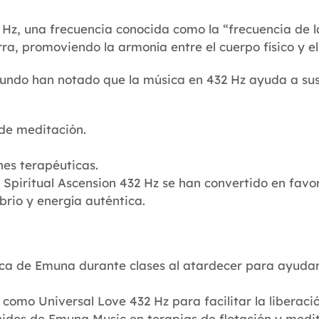
Hz, una frecuencia conocida como la “frecuencia de l
rra, promoviendo la armonía entre el cuerpo físico y el
 mundo han notado que la música en 432 Hz ayuda a sus
de meditación.
nes terapéuticas.
piritual Ascension 432 Hz se han convertido en favor
rio y energía auténtica.
ica de Emuna durante clases al atardecer para ayuda
omo Universal Love 432 Hz para facilitar la liberaci
onidos de Emuna Music en terapias de flotación y medi