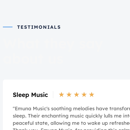
TESTIMONIALS
What they say
about us
★
★
★
★
★
Sleep Music
"Emuna Music's soothing melodies have transf
sleep. Their enchanting music quickly lulls me int
peaceful state, allowing me to wake up refreshe