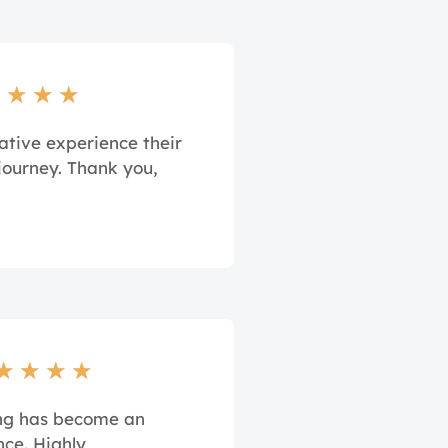
★
★
★
★
ative experience their
journey. Thank you,
★
★
★
★
ing has become an
nce. Highly