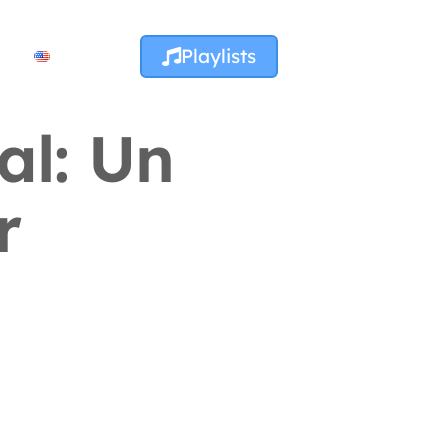
Playlists
al: Un
r