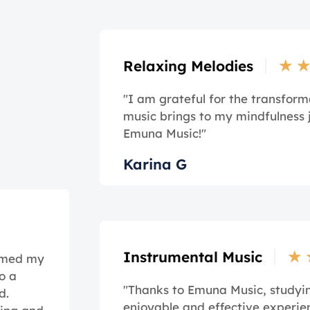
★
Relaxing Melodies
"I am grateful for the transform
music brings to my mindfulness 
Emuna Music!"
Karina G
★
Instrumental Music
ormed my
o a
"Thanks to Emuna Music, study
d.
enjoyable and effective experie