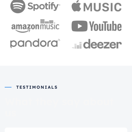
TESTIMONIALS
What they say about
us