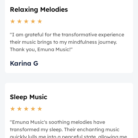
Relaxing Melodies
★
★
★
★
★
"I am grateful for the transformative experience
their music brings to my mindfulness journey.
Thank you, Emuna Music!"
Karina G
Sleep Music
★
★
★
★
★
"Emuna Music's soothing melodies have
transformed my sleep. Their enchanting music
quickly lulls me into a peaceful state, allowing me