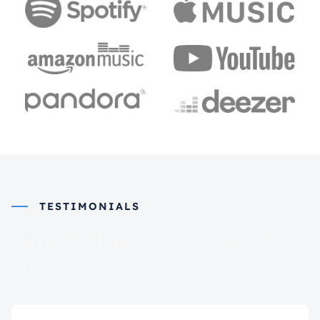
TESTIMONIALS
What they say about
us